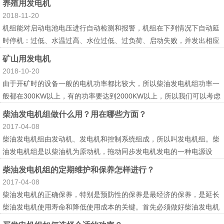
养殖用发电机
2018-11-20
机组能对启动电池电压进行自动检测和报警，机组在下列情况下自动延
时停机：过低、水温过高、水位过低、过负荷、启动失败，并发出相应
信号；机组在无人值守的情况下，自动实现机组自动启动与停机，市电
矿山用发电机
与机电自动切换及机组运行状...
2018-10-20
由于开矿时的设备一般的电机功率都比较大，所以柴油发电机组功率一
般都在300KW以上，有的功率要达到2000KW以上，所以我们可以考虑
300kw至2000kw的柴油发电机组，根据不同的开采环节，用电量的需
柴油发电机组做什么用？用在哪些方面？
求进行确切的选择。...
2017-04-08
柴油发电机组由发动机、发电机和控制系统组成，所以叫发电机组。柴
油发电机组是以柴油机为原动机，拖动同步发电机发电的一种电源设
备。是一种起动迅速、操作维修方便、投资少、对环境的适应性能较强
柴油发电机组的定期维护和保养怎样进行？
的发电装置。...
2017-04-08
柴油发电机的正确保养，特别是预防性的保养是最经济的保养，是延长
柴油发电机使用寿命和降低使用成本的关键。首先必须做好柴油发电机
使用过程中的日报工作，根据所反映的情况，及时做好必要的调整和修